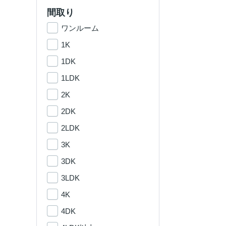
間取り
ワンルーム
1K
1DK
1LDK
2K
2DK
2LDK
3K
3DK
3LDK
4K
4DK