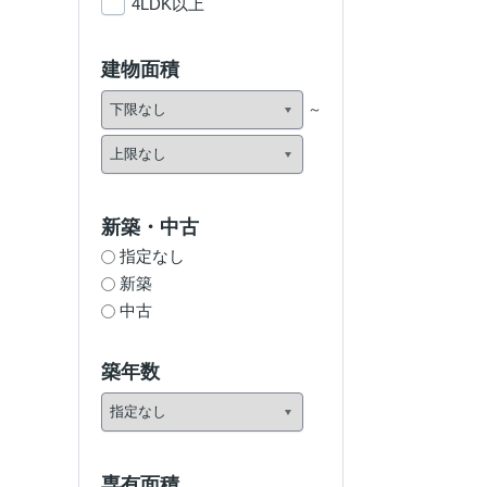
4LDK以上
建物面積
新築・中古
指定なし
新築
中古
築年数
専有面積