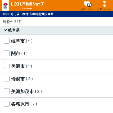
0
お気に入り
お問い合わせ
1000万円以下物件 市区町村選択画面
総物件25件
岐阜県
岐阜市
( 5 )
関市
( 1 )
美濃市
( 1 )
瑞浪市
( 3 )
美濃加茂市
( 3 )
各務原市
( 7 )