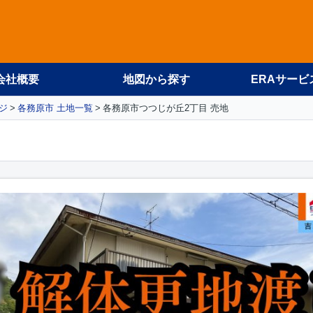
会社概要
地図から探す
ERAサービ
ジ
各務原市 土地一覧
各務原市つつじが丘2丁目 売地