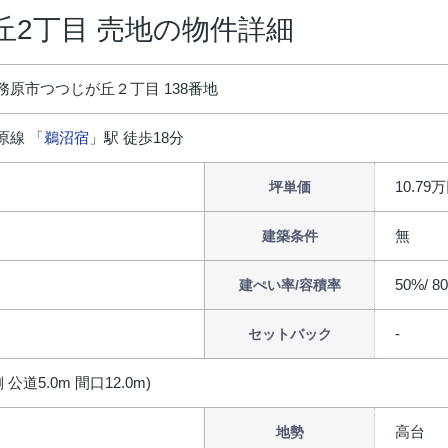
丘2丁目 売地の物件詳細
務原市つつじが丘２丁目 138番地
原線 「
鵜沼宿
」駅 徒歩18分
10.79
坪単価
無
建築条件
50%/ 8
建ぺい率/容積率
セットバック
 公道5.0m 間口12.0m)
高台
地勢