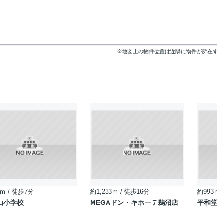
※地図上の物件位置は近隣に物件が所在
ｍ / 徒歩7分
約1,233ｍ / 徒歩16分
約993
山小学校
MEGAドン・キホーテ鵜沼店
平和堂