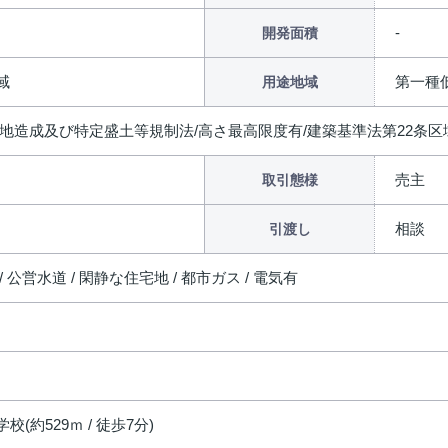
開発面積
域
第一種
用途地域
宅地造成及び特定盛土等規制法/高さ最高限度有/建築基準法第22条区
売主
取引態様
相談
引渡し
/ 公営水道 / 閑静な住宅地 / 都市ガス / 電気有
校(約529ｍ / 徒歩7分)