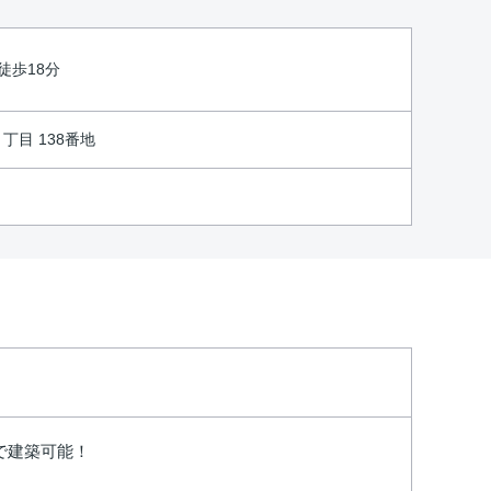
徒歩18分
目 138番地
で建築可能！