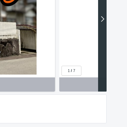
1
/
7