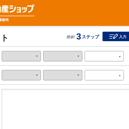
3
スト
ステップ
入力
簡単!