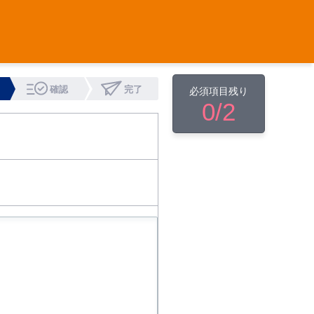
確認
完了
必須項目残り
0
/2