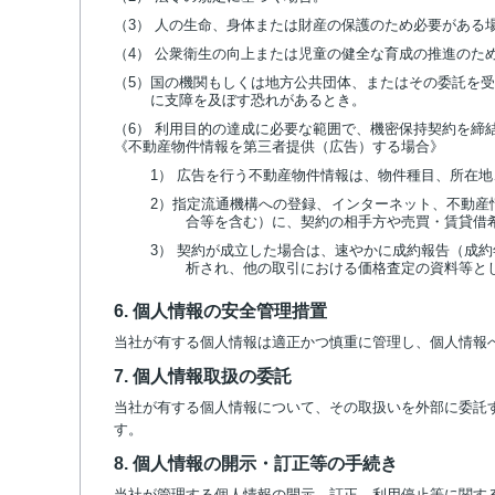
（3） 人の生命、身体または財産の保護のため必要がある
（4） 公衆衛生の向上または児童の健全な育成の推進のた
（5）国の機関もしくは地方公共団体、またはその委託を
に支障を及ぼす恐れがあるとき。
（6） 利用目的の達成に必要な範囲で、機密保持契約を締
《不動産物件情報を第三者提供（広告）する場合》
1） 広告を行う不動産物件情報は、物件種目、所在
2）指定流通機構への登録、インターネット、不動産
合等を含む）に、契約の相手方や売買・賃貸借
3） 契約が成立した場合は、速やかに成約報告（成
析され、他の取引における価格査定の資料等と
6. 個人情報の安全管理措置
当社が有する個人情報は適正かつ慎重に管理し、個人情報
7. 個人情報取扱の委託
当社が有する個人情報について、その取扱いを外部に委託
す。
8. 個人情報の開示・訂正等の手続き
当社が管理する個人情報の開示、訂正、利用停止等に関す