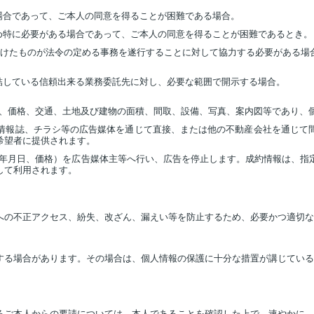
場合であって、ご本人の同意を得ることが困難である場合。
め特に必要がある場合であって、ご本人の同意を得ることが困難であるとき。
受けたものが法令の定める事務を遂行することに対して協力する必要がある場
結している信頼出来る業務委託先に対し、必要な範囲で開示する場合。
地、価格、交通、土地及び建物の面積、間取、設備、写真、案内図等であり、
情報誌、チラシ等の広告媒体を通じて直接、または他の不動産会社を通じて
希望者に提供されます。
約年月日、価格）を広告媒体主等へ行い、広告を停止します。成約情報は、指
して利用されます。
への不正アクセス、紛失、改ざん、漏えい等を防止するため、必要かつ適切な
する場合があります。その場合は、個人情報の保護に十分な措置が講じている
るご本人からの要請については、本人であることを確認した上で、速やかに、