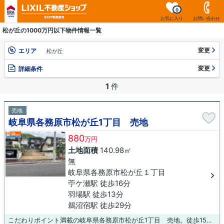
0
お気に入り
お問い合わせ
松が丘の1000万円以下物件情報一覧
変更
エリア
松が丘
変更
詳細条件
1
件
売地
岐阜県各務原市松が丘1丁目 売地
880
万円
土地面積
140.98㎡
無
岐阜県各務原市松が丘１丁目
苧ケ瀬駅 徒歩16分
羽場駅 徒歩13分
鵜沼宿駅 徒歩29分
こだわりポイント満載の岐阜県各務原市松が丘1丁目 売地。徒歩15分の場所に各務原市立八木山小学校があります。土地購入をお考えの方におすすめなのがこちらの売地。高台に位置しています。吉村不動産販売株式会社で楽しく土地探しをしませんか。豊富な情報を揃え、優秀なスタッフがお待ちしております。連絡先は0120-431-330、info@yoshimurafudousan.comです。