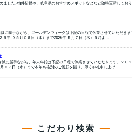
m』はじめました♪物件情報や、岐阜県のおすすめスポットなどなど随時更新して
せ誠に勝手ながら、ゴールデンウィークは下記の日程で休業させていただきま
２６年 ０５月０６日（水）まで2026年 ５月７日（木）９時よ...
せ
せ誠に勝手ながら、年末年始は下記の日程で休業させていただきます。２０２
１月０７日（水）まで本年も格別のご愛顧を賜り、厚く御礼申し上げ...
こだわり検索