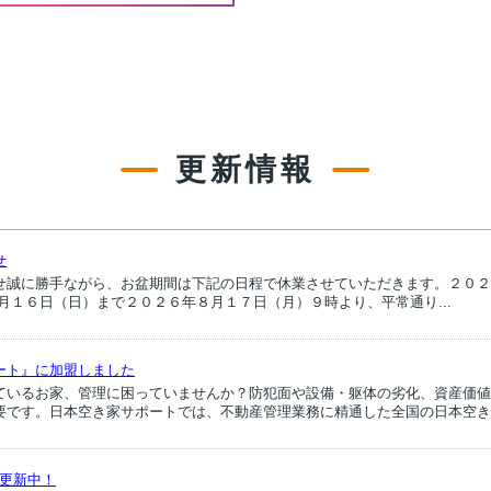
更新情報
せ
せ誠に勝手ながら、お盆期間は下記の日程で休業させていただきます。２０２
月１６日（日）まで２０２６年８月１７日（月）９時より、平常通り...
ート』に加盟しました
ているお家、管理に困っていませんか？防犯面や設備・躯体の劣化、資産価値
要です。日本空き家サポートでは、不動産管理業務に精通した全国の日本空き家
随時更新中！