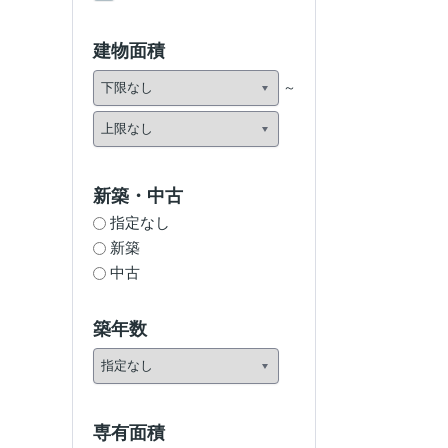
建物面積
新築・中古
指定なし
新築
中古
築年数
専有面積