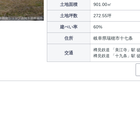
土地面積
901.00㎡
土地坪数
272.55坪
建ぺい率
60%
住所
岐阜県瑞穂市十七条
樽見鉄道 「美江寺」駅 徒
交通
樽見鉄道 「十九条」駅 徒