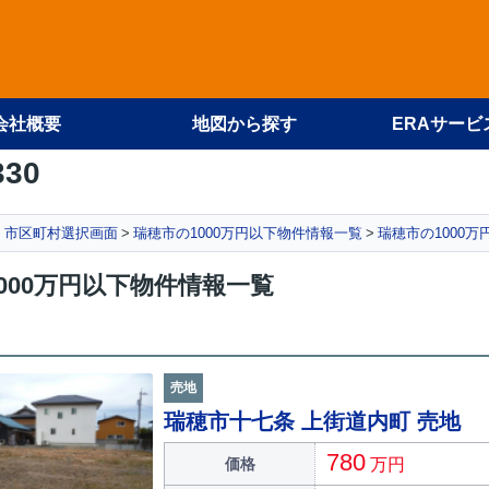
会社概要
地図から探す
ERAサービ
330
件 市区町村選択画面
瑞穂市の1000万円以下物件情報一覧
瑞穂市の1000
000万円以下物件情報一覧
売地
瑞穂市十七条 上街道内町 売地
780
価格
万円