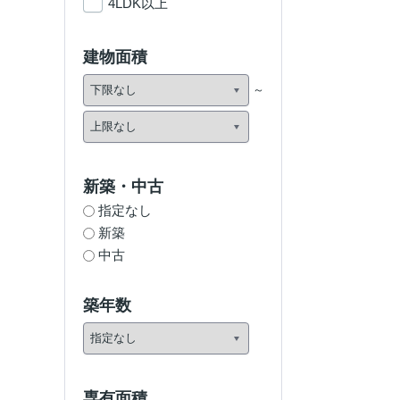
4LDK以上
建物面積
新築・中古
指定なし
新築
中古
築年数
専有面積