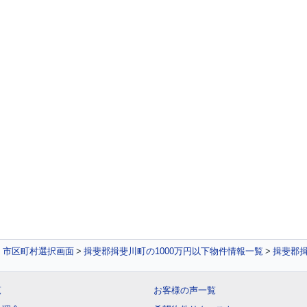
件 市区町村選択画面
揖斐郡揖斐川町の1000万円以下物件情報一覧
揖斐郡揖
覧
お客様の声一覧