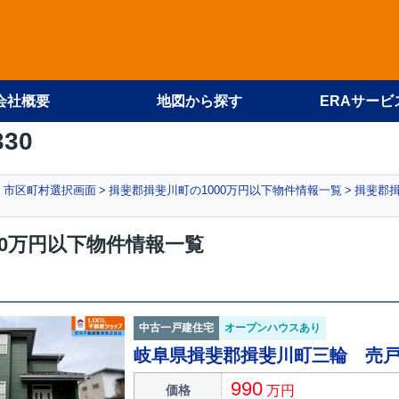
会社概要
地図から探す
ERAサービ
330
件 市区町村選択画面
揖斐郡揖斐川町の1000万円以下物件情報一覧
揖斐郡揖
00万円以下物件情報一覧
中古一戸建住宅
オープンハウスあり
岐阜県揖斐郡揖斐川町三輪 売
990
価格
万円