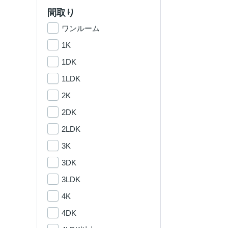
間取り
ワンルーム
1K
1DK
1LDK
2K
2DK
2LDK
3K
3DK
3LDK
4K
4DK