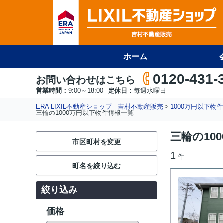
ホーム
0120-431-
お問い合わせはこちら
営業時間：
9:00～18:00
定休日：
毎週水曜日
ERA LIXIL不動産ショップ 吉村不動産販売
1000万円以下物
三輪の1000万円以下物件情報一覧
三輪の10
市区町村を変更
1
件
町名を絞り込む
絞り込み
価格