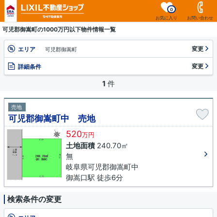
0
お気に入り
お問い合わせ
可児郡御嵩町の1000万円以下物件情報一覧
変更
エリア
可児郡御嵩町
変更
詳細条件
1
件
売地
可児郡御嵩町中 売地
520
万円
土地面積
240.70㎡
無
岐阜県可児郡御嵩町中
御嵩口駅 徒歩6分
検索条件の変更