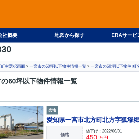
会社概要
地図から探す
ERAサービ
330
区町村選択画面
一宮市の60坪以下物件情報一覧
一宮市の60坪以下物件 町
の60坪以下物件情報一覧
売地
愛知県一宮市北方町北方字狐塚
値下げ：2022/06/01
価格
450
万円