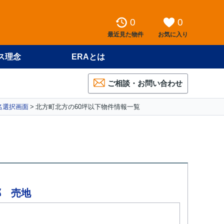
0
0
最近見た物件
お気に入り
ス理念
ERAとは
ご相談・お問い合わせ
名選択画面
北方町北方の60坪以下物件情報一覧
郷 売地