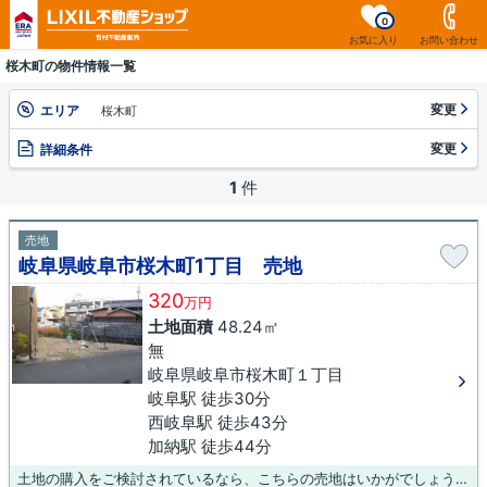
0
お気に入り
お問い合わせ
桜木町の物件情報一覧
変更
エリア
桜木町
変更
詳細条件
1
件
売地
岐阜県岐阜市桜木町1丁目 売地
320
万円
土地面積
48.24㎡
無
岐阜県岐阜市桜木町１丁目
岐阜駅 徒歩30分
西岐阜駅 徒歩43分
加納駅 徒歩44分
土地の購入をご検討されているなら、こちらの売地はいかがでしょうか。平坦地なので、買い物のときの道のりで負担抑えることができますよ。土地探しでお困りなら、吉村不動産販売までお問い合わせください。0120-431-330にてお待ちしております。