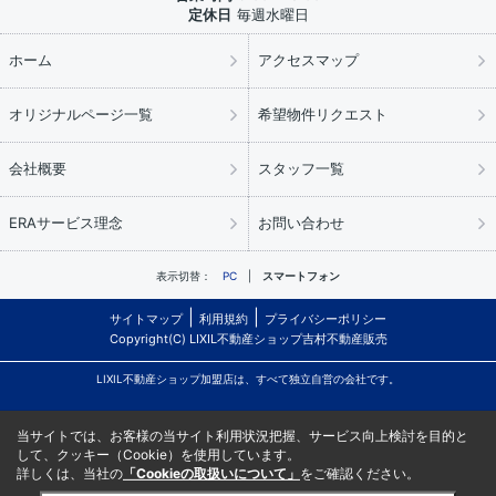
定休日
毎週水曜日
ホーム
アクセスマップ
オリジナルページ一覧
希望物件リクエスト
会社概要
スタッフ一覧
ERAサービス理念
お問い合わせ
表示切替：
PC
スマートフォン
サイトマップ
利用規約
プライバシーポリシー
Copyright(C) LIXIL不動産ショップ吉村不動産販売
LIXIL不動産ショップ加盟店は、すべて独立自営の会社です。
当サイトでは、お客様の当サイト利用状況把握、サービス向上検討を目的と
して、クッキー（Cookie）を使用しています。
詳しくは、当社の
「Cookieの取扱いについて」
をご確認ください。