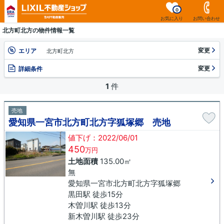
0
お気に入り
お問い合わせ
北方町北方の物件情報一覧
変更
エリア
北方町北方
変更
詳細条件
1
件
売地
愛知県一宮市北方町北方字狐塚郷 売地
値下げ：2022/06/01
450
万円
土地面積
135.00㎡
無
愛知県一宮市北方町北方字狐塚郷
黒田駅 徒歩15分
木曽川駅 徒歩13分
新木曽川駅 徒歩23分