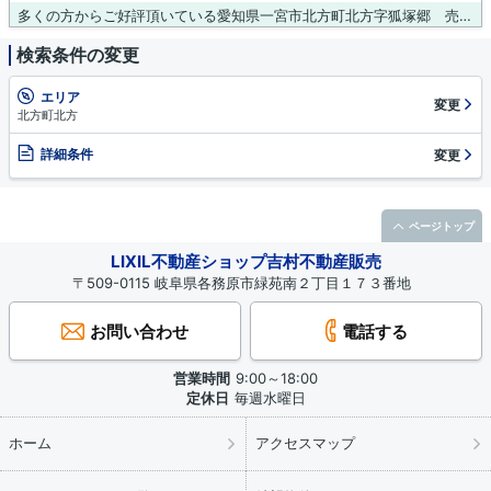
多くの方からご好評頂いている愛知県一宮市北方町北方字狐塚郷 売地のご紹介です。駅まで徒歩15分で徒歩だと少し距離がありますが運動にもなり健康志向の方におすすめです。傾斜地より建築が楽な平坦地です。土地面積は135㎡(公簿)です。一宮市での土地探しなら、利便性の高い名鉄名古屋本線黒田周辺がお奨めです。当社までのお問い合わせは、0120-431-330までお待ちしております。
検索条件の変更
エリア
変更
北方町北方
詳細条件
変更
ページトップ
LIXIL不動産ショップ吉村不動産販売
〒509-0115 岐阜県各務原市緑苑南２丁目１７３番地
お問い合わせ
電話する
営業時間
9:00～18:00
定休日
毎週水曜日
ホーム
アクセスマップ