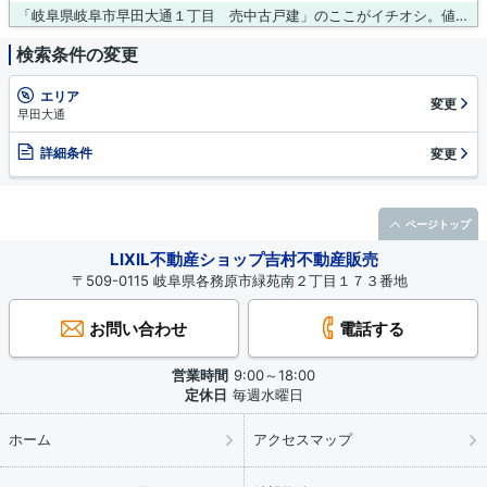
「岐阜県岐阜市早田大通１丁目 売中古戸建」のここがイチオシ。値段がお手ごろな中古戸建てはいかがでしょうか。接道幅10m以上というこだわり条件が適用される物件です。まずは吉村不動産販売株式会社のスタッフにご希望条件をお申し付けください。条件にマッチした不動産情報をご用意いたします。
検索条件の変更
エリア
変更
早田大通
詳細条件
変更
ページトップ
LIXIL不動産ショップ吉村不動産販売
〒509-0115 岐阜県各務原市緑苑南２丁目１７３番地
お問い合わせ
電話する
営業時間
9:00～18:00
定休日
毎週水曜日
ホーム
アクセスマップ