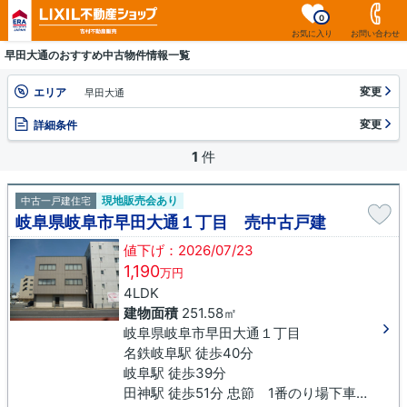
0
お気に入り
お問い合わせ
早田大通のおすすめ中古物件情報一覧
変更
エリア
早田大通
変更
詳細条件
1
件
現地販売会あり
中古一戸建住宅
岐阜県岐阜市早田大通１丁目 売中古戸建
値下げ：2026/07/23
1,190
万円
4LDK
建物面積
251.58㎡
岐阜県岐阜市早田大通１丁目
名鉄岐阜駅 徒歩40分
岐阜駅 徒歩39分
田神駅 徒歩51分 忠節 1番のり場下車 徒歩2分