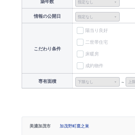
築年数
情報の公開日
陽当り良好
二世帯住宅
こだわり条件
床暖房
成約物件
専有面積
美濃加茂市
加茂野町鷹之巣