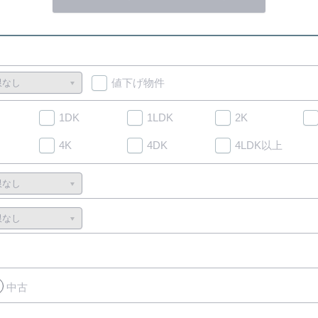
値下げ物件
1DK
1LDK
2K
4K
4DK
4LDK以上
中古