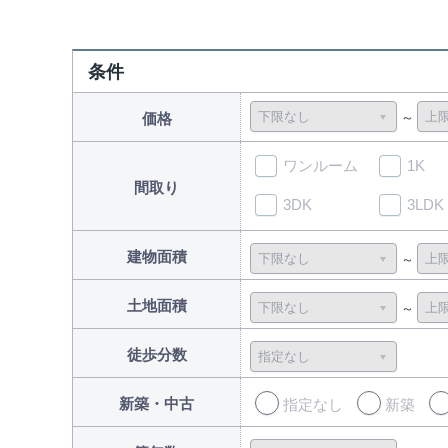
条件
価格
ワンルーム
1K
間取り
3DK
3LDK
建物面積
土地面積
徒歩分数
新築・中古
指定なし
新築