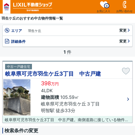
0
お気に入り
お問い合わせ
羽生ケ丘のおすすめ中古物件情報一覧
変更
エリア
羽生ケ丘
変更
詳細条件
1
件
中古一戸建住宅
岐阜県可児市羽生ケ丘3丁目 中古戸建
398
万円
4LDK
建物面積
105.59㎡
岐阜県可児市羽生ケ丘３丁目
明智駅 徒歩33分
岐阜県可児市羽生ケ丘3丁目 中古戸建。南側道路に接している物件なので日当たりがいいです。こちらの物件は中古戸建物件です。吉村不動産販売株式会社なら、名鉄広見線明智周辺の不動産情報を網羅しております。お気軽に、0120-431-330までご連絡ください。
検索条件の変更