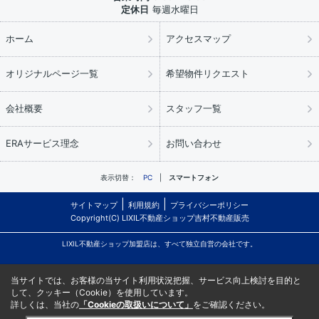
定休日
毎週水曜日
ホーム
アクセスマップ
オリジナルページ一覧
希望物件リクエスト
会社概要
スタッフ一覧
ERAサービス理念
お問い合わせ
表示切替：
PC
スマートフォン
サイトマップ
利用規約
プライバシーポリシー
Copyright(C) LIXIL不動産ショップ吉村不動産販売
LIXIL不動産ショップ加盟店は、すべて独立自営の会社です。
当サイトでは、お客様の当サイト利用状況把握、サービス向上検討を目的と
して、クッキー（Cookie）を使用しています。
詳しくは、当社の
「Cookieの取扱いについて」
をご確認ください。