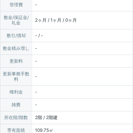
管理費
敷金/保証金/
2ヶ月 / 1ヶ月 / 0ヶ月
礼金
敷引/償却
- / -
敷金積み増し
更新料
更新事務手数
料
権利金
雑費
所在階/階数
2階 / 2階建
専有面積
109.75㎡