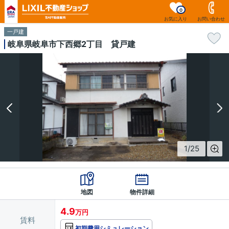
0
お気に入り
お問い合わせ
一戸建
岐阜県岐阜市下西郷2丁目 貸戸建
1
/
25
地図
物件詳細
4.9
万円
賃料
初期費用シミュレーション