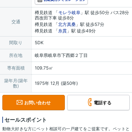
樽見鉄道 「
モレラ岐阜
」駅 徒歩50分 バス28分
西改田下車 徒歩8分
交通
樽見鉄道 「
北方真桑
」駅 徒歩57分
樽見鉄道 「
糸貫
」駅 徒歩49分
間取り
5DK
所在地
岐阜県岐阜市下西郷２丁目
専有面積
109.75㎡
築年月(築年
1975年 12月 (築50年)
数)
お問い合わせ
電話する
セールスポイント
動物大好きな方にペット相談可の一戸建てをご提案です。ペットと