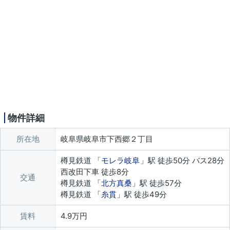
物件詳細
所在地
岐阜県岐阜市下西郷２丁目
樽見鉄道 「
モレラ岐阜
」駅 徒歩50分 バス28分
西改田下車 徒歩8分
交通
樽見鉄道 「
北方真桑
」駅 徒歩57分
樽見鉄道 「
糸貫
」駅 徒歩49分
賃料
4.9万円