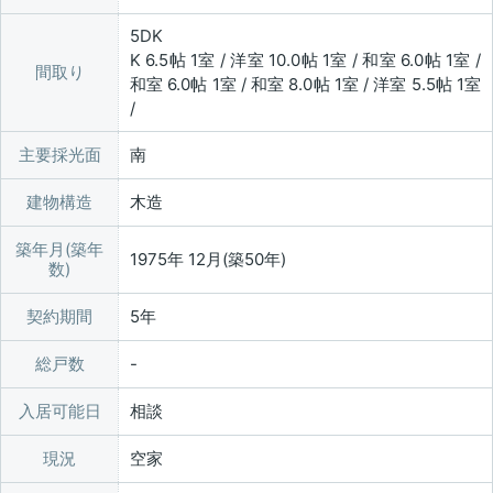
5DK
K 6.5帖 1室 / 洋室 10.0帖 1室 / 和室 6.0帖 1室 /
間取り
和室 6.0帖 1室 / 和室 8.0帖 1室 / 洋室 5.5帖 1室
/
主要採光面
南
建物構造
木造
築年月(築年
1975年 12月(築50年)
数)
契約期間
5年
総戸数
入居可能日
相談
現況
空家