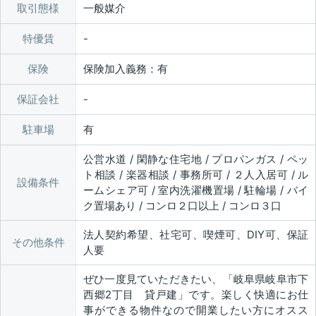
取引態様
一般媒介
特優賃
保険
保険加入義務：有
保証会社
駐車場
有
公営水道 / 閑静な住宅地 / プロパンガス / ペッ
ト相談 / 楽器相談 / 事務所可 / ２人入居可 / ル
設備条件
ームシェア可 / 室内洗濯機置場 / 駐輪場 / バイ
ク置場あり / コンロ２口以上 / コンロ３口
法人契約希望、社宅可、喫煙可、DIY可、保証
その他条件
人要
ぜひ一度見ていただきたい、「岐阜県岐阜市下
西郷2丁目 貸戸建」です。楽しく快適にお仕
事ができる物件なので開業したい方にオスス