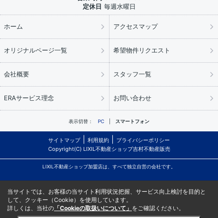
定休日
毎週水曜日
ホーム
アクセスマップ
オリジナルページ一覧
希望物件リクエスト
会社概要
スタッフ一覧
ERAサービス理念
お問い合わせ
表示切替：
PC
スマートフォン
サイトマップ
利用規約
プライバシーポリシー
Copyright(C) LIXIL不動産ショップ吉村不動産販売
LIXIL不動産ショップ加盟店は、すべて独立自営の会社です。
当サイトでは、お客様の当サイト利用状況把握、サービス向上検討を目的と
して、クッキー（Cookie）を使用しています。
詳しくは、当社の
「Cookieの取扱いについて」
をご確認ください。