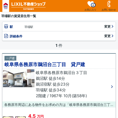
0
お気に入り
お問い合わせ
羽場駅の賃貸居住用一覧
変更
駅
羽場駅
変更
詳細条件
1
件
一戸建
岐阜県各務原市鵜沼台三丁目 貸戸建
岐阜県各務原市鵜沼台３丁目
鵜沼駅 徒歩14分
鵜沼宿駅 徒歩23分
羽場駅 徒歩34分
2階建 / 1967年 10月(築58年)
各務原市周辺にある物件をお求めの方は「岐阜県各務原市鵜沼台三丁目 貸戸建」はいかがでしょうか。こちらは一戸建ての物件です。物件探しというのは、数えきれないほどの物件の中から、ご希望の物件を選べる良い機会です。ぜひこちらからご希望の物件を見つけましょう。
4.5
万円