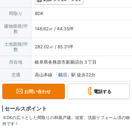
間取り
8DK
建物面積/坪
146.62㎡ / 44.35坪
数
土地面積/坪
282.02㎡ / 85.31坪
数
所在地
岐阜県各務原市新鵜沼台３丁目
交通
高山本線 「
鵜沼
」駅 徒歩22分
お問い合わせ
電話する
セールスポイント
８DKの広々とした間取りの和風戸建。浴室、洗面リフォーム済の物
件です！