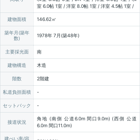
室 6.0帖 1室 / 洋室 8.0帖 1室 / 洋室 4.5帖 1室 /
建物面積
146.62㎡
築年月(築年
1978年 7月(築48年)
数)
主要採光面
南
建物構造
木造
階数
2階建
私道負担面積
セットバック
角地 (南側 公道6.0m 間口9.0m) (西側 公道
接道状況
6.0m 間口11.0m)
建ぺい率/容