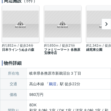
周辺施設
（5件）
約1,852ｍ / 徒歩24分
約1,650ｍ / 徒歩21分
約2,342ｍ / 徒
日本ラインうぬまの森
ファミリーマート 各務原
緑苑東公園
宝積寺店
物件詳細
所在地
岐阜県各務原市新鵜沼台３丁目
交通
高山本線 「
鵜沼
」駅 徒歩22分
価格
980万円
8DK
間取り
和室 8.0帖 3室 / DK 1室 / 洋室 8.0帖 1室 / 和