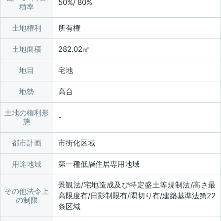
50%/ 80%
積率
土地権利
所有権
土地面積
282.02㎡
地目
宅地
地勢
高台
土地の権利形
態
都市計画
市街化区域
用途地域
第一種低層住居専用地域
景観法/宅地造成及び特定盛土等規制法/高さ最
その他法令上
高限度有/日影制限有/隅切り有/建築基準法第22
の制限
条区域