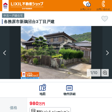
0
お気に入り
お問い合わせ
中古一戸建住宅
各務原市新鵜沼台3丁目戸建
1
/
10
地図
物件詳細
980
万円
価格
支払いシミュレーション