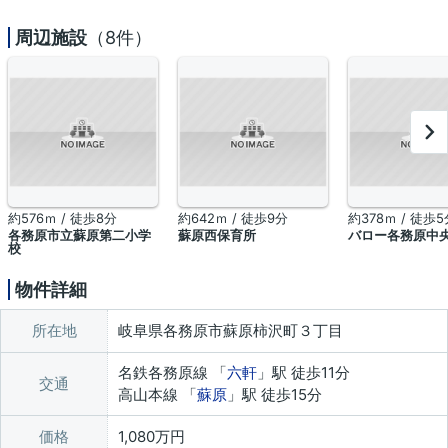
周辺施設
（8件）
約576ｍ / 徒歩8分
約642ｍ / 徒歩9分
約378ｍ / 徒歩5
各務原市立蘇原第二小学
蘇原西保育所
バロー各務原中
校
物件詳細
所在地
岐阜県各務原市蘇原柿沢町３丁目
名鉄各務原線 「
六軒
」駅 徒歩11分
交通
高山本線 「
蘇原
」駅 徒歩15分
価格
1,080万円