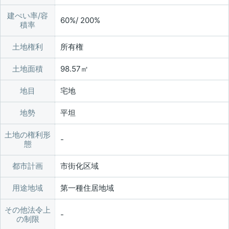
建ぺい率/容
60%/ 200%
積率
土地権利
所有権
土地面積
98.57㎡
地目
宅地
地勢
平坦
土地の権利形
態
都市計画
市街化区域
用途地域
第一種住居地域
その他法令上
の制限