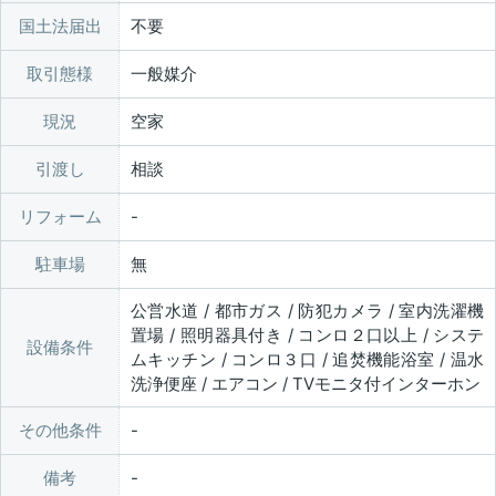
国土法届出
不要
取引態様
一般媒介
現況
空家
引渡し
相談
リフォーム
駐車場
無
公営水道 / 都市ガス / 防犯カメラ / 室内洗濯機
置場 / 照明器具付き / コンロ２口以上 / システ
設備条件
ムキッチン / コンロ３口 / 追焚機能浴室 / 温水
洗浄便座 / エアコン / TVモニタ付インターホン
その他条件
備考