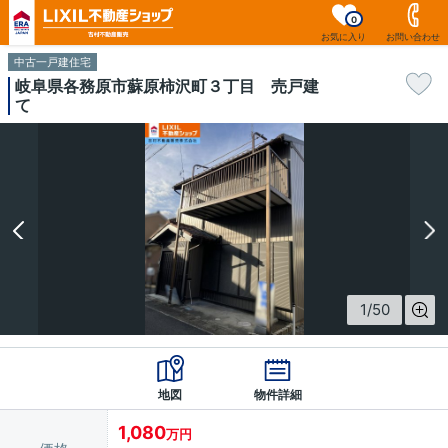
0
お気に入り
お問い合わせ
中古一戸建住宅
岐阜県各務原市蘇原柿沢町３丁目 売戸建
て
1
/
50
地図
物件詳細
1,080
万円