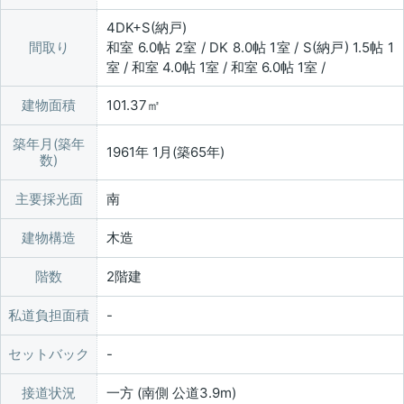
4DK+S(納戸)
間取り
和室 6.0帖 2室 / DK 8.0帖 1室 / S(納戸) 1.5帖 1
室 / 和室 4.0帖 1室 / 和室 6.0帖 1室 /
建物面積
101.37㎡
築年月(築年
1961年 1月(築65年)
数)
主要採光面
南
建物構造
木造
階数
2階建
私道負担面積
セットバック
接道状況
一方 (南側 公道3.9m)