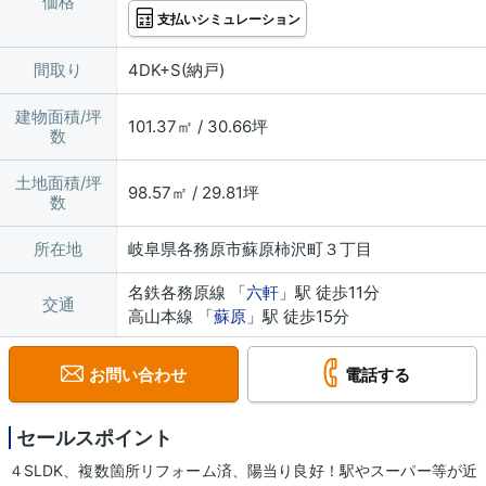
価格
支払いシミュレーション
間取り
4DK+S(納戸)
建物面積/坪
101.37㎡ / 30.66坪
数
土地面積/坪
98.57㎡ / 29.81坪
数
所在地
岐阜県各務原市蘇原柿沢町３丁目
名鉄各務原線 「
六軒
」駅 徒歩11分
交通
高山本線 「
蘇原
」駅 徒歩15分
お問い合わせ
電話する
セールスポイント
４SLDK、複数箇所リフォーム済、陽当り良好！駅やスーパー等が近