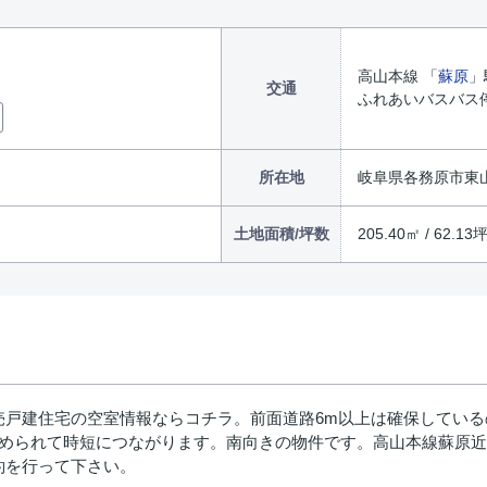
高山本線 「
蘇原
」
交通
ふれあいバスバス停
所在地
岐阜県各務原市東
土地面積/坪数
205.40㎡ / 62.13
売戸建住宅の空室情報ならコチラ。前面道路6m以上は確保している
進められて時短につながります。南向きの物件です。高山本線蘇原
約を行って下さい。