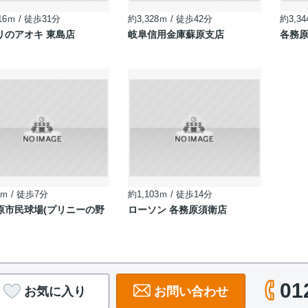
16ｍ / 徒歩31分
約3,328ｍ / 徒歩42分
約3,34
リのアオキ 東島店
岐阜信用金庫蘇原支店
各務
ｍ / 徒歩7分
約1,103ｍ / 徒歩14分
原市民球場(プリニーの野
ローソン 各務原須衛店
01
お気に入り
お問い合わせ