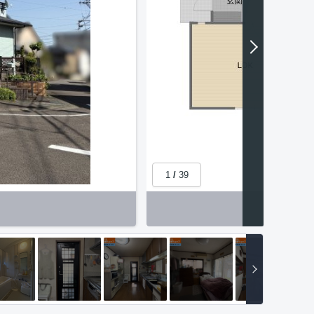
1
/
39