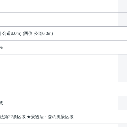
 公道9.0m) (西側 公道6.0m)
0%
域
★法第22条区域 ★景観法：森の風景区域