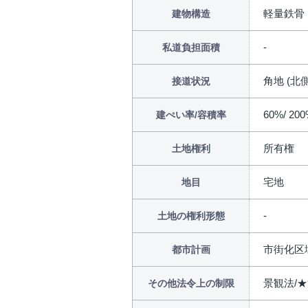
軽量鉄骨
建物構造
私道負担面積
角地 (北側
接道状況
60%/ 20
建ぺい率/容積率
所有権
土地権利
宅地
地目
土地の権利形態
市街化区
都市計画
景観法/
その他法令上の制限