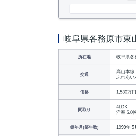
岐阜県各務原市東
岐阜県各
所在地
高山本線
交通
ふれあい
1,580万
価格
4LDK
間取り
洋室 5.0帖
1999年 5
築年月(築年数)