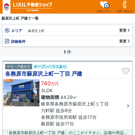
0
お気に入り
お問い合わせ
蘇原沢上町 戸建て一覧
変更
エリア
蘇原沢上町
変更
詳細条件
1
件
オープンハウスあり
中古一戸建住宅
各務原市蘇原沢上町一丁目 戸建
740
万円
3LDK
建物面積
44.29㎡
岐阜県各務原市蘇原沢上町１丁目
六軒駅 徒歩8分
各務原市役所前駅 徒歩17分
蘇原駅 徒歩17分
「各務原市蘇原沢上町一丁目 戸建」のここがイチオシ。設備や周辺環境が整っている中古戸建てはいかがでしょうか。駅徒歩8分の物件です。交通アクセスの充実性を求めるのであれば、吉村不動産販売株式会社で名鉄各務原線六軒周辺の物件を購入してはいかがでしょうか。