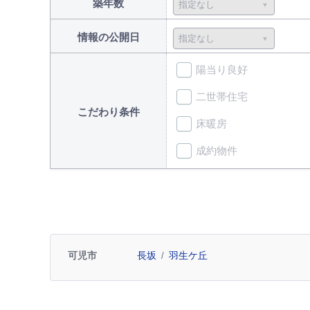
築年数
情報の公開日
陽当り良好
二世帯住宅
こだわり条件
床暖房
成約物件
可児市
長坂
羽生ケ丘