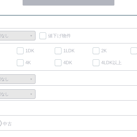
値下げ物件
1DK
1LDK
2K
4K
4DK
4LDK以上
中古