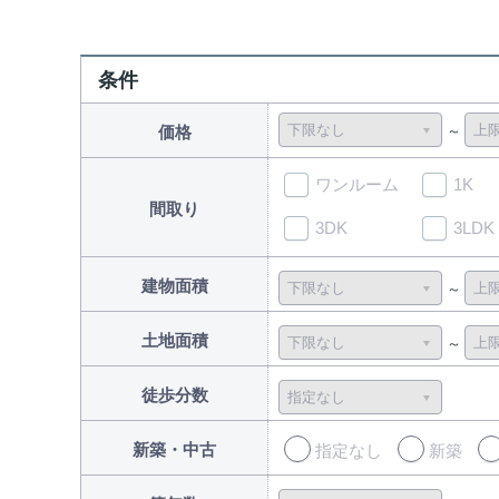
条件
価格
ワンルーム
1K
間取り
3DK
3LDK
建物面積
土地面積
徒歩分数
新築・中古
指定なし
新築