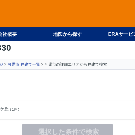
会社概要
地図から探す
ERAサービ
330
ジ
可児市 戸建て一覧
可児市の詳細エリアから戸建て検索
生ケ丘
( 1件 )
選択した条件で検索