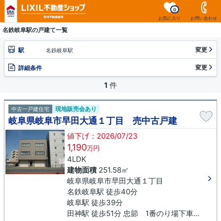
0
お気に入り
お問い合わせ
名鉄岐阜駅の戸建て一覧
変更
駅
名鉄岐阜駅
変更
詳細条件
1
件
現地販売会あり
中古一戸建住宅
岐阜県岐阜市早田大通１丁目 売中古戸建
値下げ：2026/07/23
1,190
万円
4LDK
建物面積
251.58㎡
岐阜県岐阜市早田大通１丁目
名鉄岐阜駅 徒歩40分
岐阜駅 徒歩39分
田神駅 徒歩51分 忠節 1番のり場下車 徒歩2分