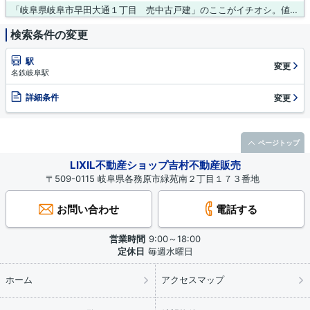
「岐阜県岐阜市早田大通１丁目 売中古戸建」のここがイチオシ。値段がお手ごろな中古戸建てはいかがでしょうか。接道幅10m以上というこだわり条件が適用される物件です。まずは吉村不動産販売株式会社のスタッフにご希望条件をお申し付けください。条件にマッチした不動産情報をご用意いたします。
検索条件の変更
駅
変更
名鉄岐阜駅
詳細条件
変更
ページトップ
LIXIL不動産ショップ吉村不動産販売
〒509-0115 岐阜県各務原市緑苑南２丁目１７３番地
お問い合わせ
電話する
営業時間
9:00～18:00
定休日
毎週水曜日
ホーム
アクセスマップ