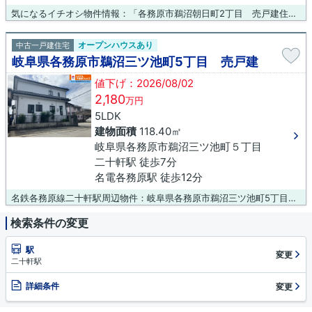
気になるイチオシ物件情報：「各務原市鵜沼朝日町2丁目 売戸建住宅」。中古の戸建て物件は幅広い年齢層の方からニーズがあります。各務原市の名鉄各務原線名電各務原付近にあるお勧めの物件情報をご覧下さい。物件に関するご質問、ご要望は吉村不動産販売株式会社が承ります。
オープンハウスあり
中古一戸建住宅
岐阜県各務原市鵜沼三ツ池町5丁目 売戸建
値下げ：2026/08/02
2,180
万円
5LDK
建物面積
118.40㎡
岐阜県各務原市鵜沼三ツ池町５丁目
二十軒駅 徒歩7分
名電各務原駅 徒歩12分
名鉄各務原線二十軒駅周辺物件：岐阜県各務原市鵜沼三ツ池町5丁目 売り戸建。駅から徒歩7分圏内の物件です。前面道路6m以上は確保しているので車の出し入れもラクラクです。こちらは中古一戸建ての物件です。名鉄各務原線二十軒近郊で物件探しをされるなら、物件を豊富に取り揃えた当社にご依頼下さい。0120-431-330やinfo@yoshimurafudousan.comからご連絡をお願いします。
検索条件の変更
駅
変更
二十軒駅
詳細条件
変更