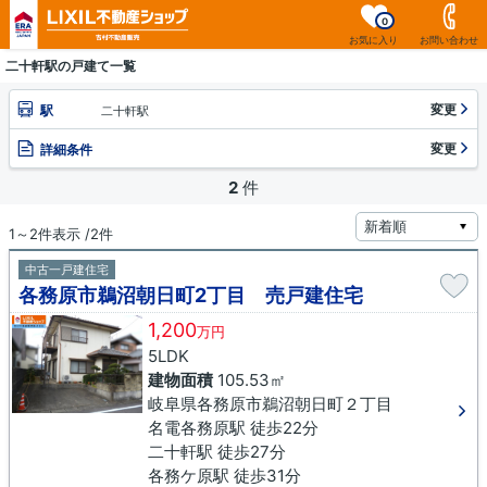
0
お気に入り
お問い合わせ
二十軒駅の戸建て一覧
変更
駅
二十軒駅
変更
詳細条件
2
件
1～2件表示 /2件
中古一戸建住宅
各務原市鵜沼朝日町2丁目 売戸建住宅
1,200
万円
5LDK
建物面積
105.53㎡
岐阜県各務原市鵜沼朝日町２丁目
名電各務原駅 徒歩22分
二十軒駅 徒歩27分
各務ケ原駅 徒歩31分