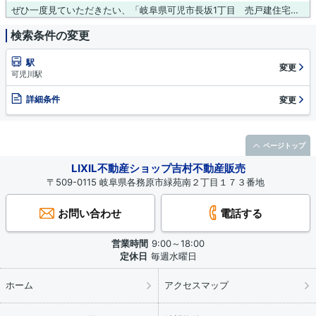
ぜひ一度見ていただきたい、「岐阜県可児市長坂1丁目 売戸建住宅」です。駅までは徒歩12分でアクセス可能です。ニーズの高い中古の戸建て物件は、経済的なメリットも大きいです。接道10メートル以上あると非常時にも役立ちます。可児市エリアや名鉄広見線西可児付近で、お客様のご希望条件に合った一戸建てをご紹介します。まずはお問い合わせください。
検索条件の変更
駅
変更
可児川駅
詳細条件
変更
ページトップ
LIXIL不動産ショップ吉村不動産販売
〒509-0115 岐阜県各務原市緑苑南２丁目１７３番地
お問い合わせ
電話する
営業時間
9:00～18:00
定休日
毎週水曜日
ホーム
アクセスマップ