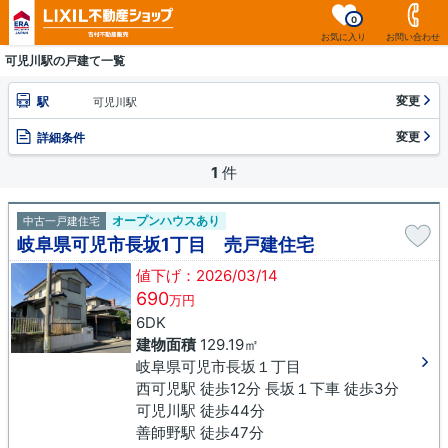
0
お気に入り
お問い合わせ
可児川駅の戸建て一覧
変更
駅
可児川駅
変更
詳細条件
1
件
オープンハウスあり
中古一戸建住宅
岐阜県可児市長坂1丁目 売戸建住宅
値下げ：2026/03/14
690
万円
6DK
建物面積
129.19㎡
岐阜県可児市長坂１丁目
西可児駅 徒歩12分 長坂１下車 徒歩3分
可児川駅 徒歩44分
善師野駅 徒歩47分