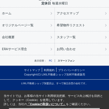
定休日
毎週水曜日
ホーム
アクセスマップ
オリジナルページ一覧
希望物件リクエスト
会社概要
スタッフ一覧
ERAサービス理念
お問い合わせ
表示切替：
PC
スマートフォン
サイトマップ
利用規約
プライバシーポリシー
Copyright(C) LIXIL不動産ショップ吉村不動産販売
LIXIL不動産ショップ加盟店は、すべて独立自営の会社です。
当サイトでは、お客様の当サイト利用状況把握、サービス向上検討を目的と
して、クッキー（Cookie）を使用しています。
詳しくは、当社の
「Cookieの取扱いについて」
をご確認ください。