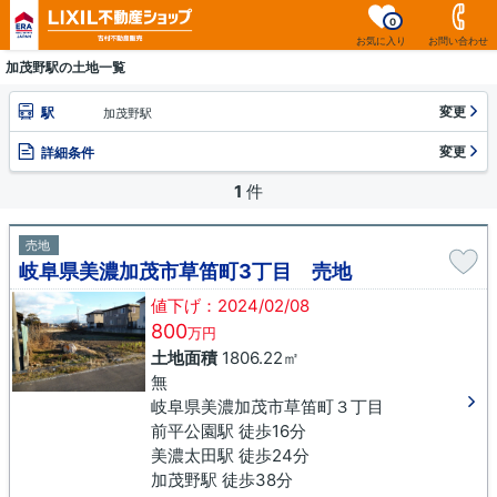
0
お気に入り
お問い合わせ
加茂野駅の土地一覧
変更
駅
加茂野駅
変更
詳細条件
1
件
売地
岐阜県美濃加茂市草笛町3丁目 売地
値下げ：2024/02/08
800
万円
土地面積
1806.22㎡
無
岐阜県美濃加茂市草笛町３丁目
前平公園駅 徒歩16分
美濃太田駅 徒歩24分
加茂野駅 徒歩38分