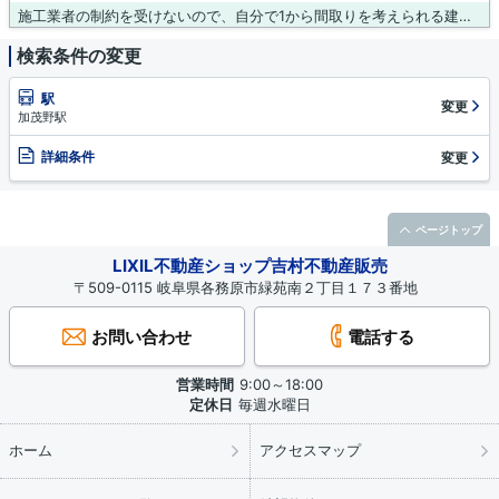
施工業者の制約を受けないので、自分で1から間取りを考えられる建築条件無し。土地購入をお考えの方におすすめなのがこちらの売地。駅まで徒歩15分で少し離れてはいますがその分通勤が運動にもなる立地です。土地面積は1806.22㎡(公簿)となっています。お客様にご満足いただけるよう、吉村不動産販売は全力で不動産探しのサポートをしてまいります。お気軽に0120-431-330またはinfo@yoshimurafudousan.comまでご連絡ください。
検索条件の変更
駅
変更
加茂野駅
詳細条件
変更
ページトップ
LIXIL不動産ショップ吉村不動産販売
〒509-0115 岐阜県各務原市緑苑南２丁目１７３番地
お問い合わせ
電話する
営業時間
9:00～18:00
定休日
毎週水曜日
ホーム
アクセスマップ