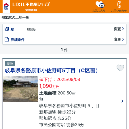
0
お気に入り
お問い合わせ
那加駅の土地一覧
変更
駅
那加駅
変更
詳細条件
1
件
売地
岐阜県各務原市小佐野町5丁目（C区画）
値下げ：2025/09/08
1,090
万円
土地面積
200.50㎡
無
岐阜県各務原市小佐野町５丁目
新那加駅 徒歩22分
那加駅 徒歩25分
市民公園前駅 徒歩25分