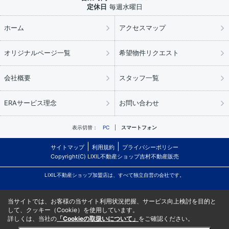
定休日
毎週水曜日
ホーム
アクセスマップ
オリジナルページ一覧
希望物件リクエスト
会社概要
スタッフ一覧
ERAサービス理念
お問い合わせ
表示切替：
PC
スマートフォン
サイトマップ
利用規約
プライバシーポリシー
Copyright(C) LIXIL不動産ショップ吉村不動産販売
LIXIL不動産ショップ加盟店は、すべて独立自営の会社です。
当サイトでは、お客様の当サイト利用状況把握、サービス向上検討を目的と
して、クッキー（Cookie）を使用しています。
詳しくは、当社の
「Cookieの取扱いについて」
をご確認ください。