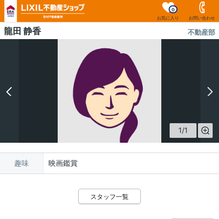
0
お気に入り
お問い合わせ
龍田 静香
不動産部
1
/
1
趣味
映画鑑賞
スタッフ一覧