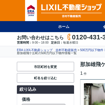
ホーム
0120-431-
お問い合わせはこちら
営業時間：
9:00～18:00
定休日：
毎週水曜日
ERA LIXIL不動産ショップ 吉村不動産販売
500万円以下物件
那加雄飛ケ丘町の500万円以下物件情報一覧
那加雄飛ケ
市区町村を変更
1
件
町名を絞り込む
絞り込み
価格