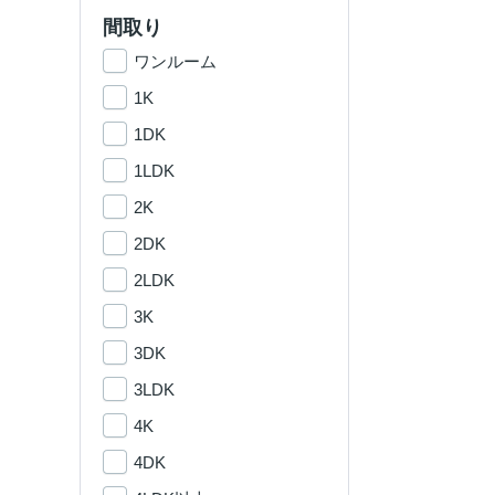
間取り
ワンルーム
1K
1DK
1LDK
2K
2DK
2LDK
3K
3DK
3LDK
4K
4DK