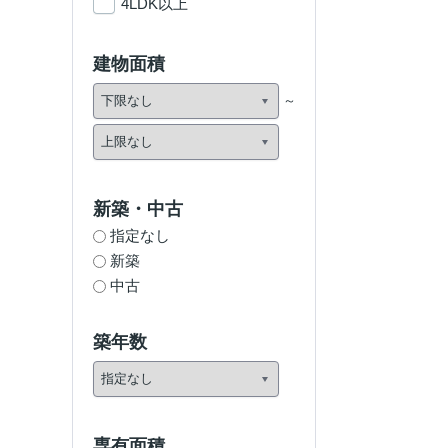
4LDK以上
建物面積
新築・中古
指定なし
新築
中古
築年数
専有面積