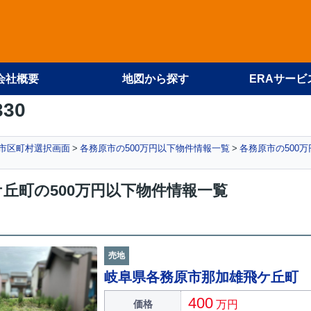
会社概要
地図から探す
ERAサービ
330
 市区町村選択画面
各務原市の500万円以下物件情報一覧
各務原市の500
丘町の500万円以下物件情報一覧
売地
岐阜県各務原市那加雄飛ケ丘町
400
価格
万円