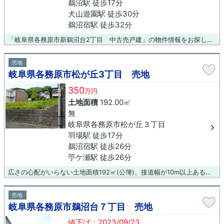
鵜沼駅 徒歩17分
犬山遊園駅 徒歩30分
鵜沼宿駅 徒歩32分
「岐阜県各務原市新鵜沼台2丁目 中古売戸建」の物件情報をお探しならお気軽にお問い合わせ下さい。こちらの土地は前面道路6m以上です。快適な住環境が魅力的な中古の戸建て物件で充実した日々を過ごしませんか。より詳しい物件情報をお求めであれば、各務原市に特化した吉村不動産販売株式会社までご連絡ください。当社スタッフが詳細情報をお伝えいたします。
売地
岐阜県各務原市松が丘3丁目 売地
350
万円
土地面積
192.00㎡
無
岐阜県各務原市松が丘３丁目
羽場駅 徒歩17分
鵜沼宿駅 徒歩26分
苧ケ瀬駅 徒歩26分
広さの心配がいらない土地面積192㎡(公簿)。接道幅が10m以上あると利便性が高いです。コチラは売地の情報となっています。土地購入をお考えの方は是非。名鉄各務原線羽場周辺は住環境も整っており、不動産購入にお薦めです。各務原市エリアの不動産情報は、当社にぜひお問い合わせください。ご連絡お待ちしております。
売地
岐阜県各務原市鵜沼台７丁目 売地
値下げ：2023/09/23