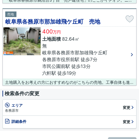
「岐阜県各務原市鵜沼台3丁目 売戸建住宅」のここがイチオシ。ニーズの高い中古の戸建て物件は、経済的なメリットも大きいです。駅まで徒歩14分の場所に立地しています。各務原市や高山本線鵜沼付近でなら、お客様に合った一戸建てがきっと見つかります。まずはご希望条件をスタッフまでお伝え下さい。
売地
岐阜県各務原市那加雄飛ケ丘町 売地
400
万円
土地面積
82.64㎡
無
岐阜県各務原市那加雄飛ケ丘町
各務原市役所前駅 徒歩7分
市民公園前駅 徒歩13分
六軒駅 徒歩19分
土地購入をお考えの方におすすめなのがこちらの売地。工事自体も進めやすく、工事時間も短くなりやすい平坦地です。各務原市エリアでの不動産探しは、経験と知識豊富なスタッフの揃う当社にお任せください。不動産購入に関するあなたの不安を、スタッフが解決いたします。
検索条件の変更
エリア
変更
各務原市
詳細条件
変更