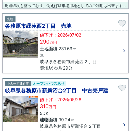
周辺環境も整っており、例えば駐車場用地としてのご利用も出来ます。売地をお探しの方には、こちらの売地はいかがでしょうか。土地面積は198㎡(公簿)でイチオシ。接道幅が10m以上あると利便性が高いです。土地を各務原市で見つけませんか。各務原市でお気に召す土地がありましたら、0120-431-330、またはinfo@yoshimurafudousan.comにご連絡下さいませ。
売地
各務原市緑苑西2丁目 売地
値下げ：2026/07/02
290
万円
土地面積
231.69㎡
無
岐阜県各務原市緑苑西２丁目
鵜沼駅 徒歩29分
オープンハウスあり
中古一戸建住宅
岐阜県各務原市新鵜沼台2丁目 中古売戸建
値下げ：2026/05/28
310
万円
5DK
建物面積
99.24㎡
岐阜県各務原市新鵜沼台２丁目