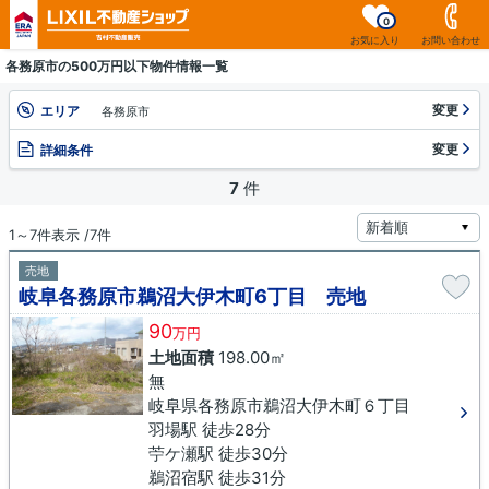
0
お気に入り
お問い合わせ
各務原市の500万円以下物件情報一覧
変更
エリア
各務原市
変更
詳細条件
7
件
1～7件表示 /7件
売地
岐阜各務原市鵜沼大伊木町6丁目 売地
90
万円
土地面積
198.00㎡
無
岐阜県各務原市鵜沼大伊木町６丁目
羽場駅 徒歩28分
苧ケ瀬駅 徒歩30分
鵜沼宿駅 徒歩31分