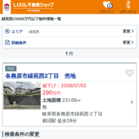
0
お気に入り
お問い合わせ
緑苑西の500万円以下物件情報一覧
変更
エリア
緑苑西
変更
詳細条件
1
件
売地
各務原市緑苑西2丁目 売地
値下げ：2026/07/02
290
万円
土地面積
231.69㎡
無
岐阜県各務原市緑苑西２丁目
鵜沼駅 徒歩29分
検索条件の変更