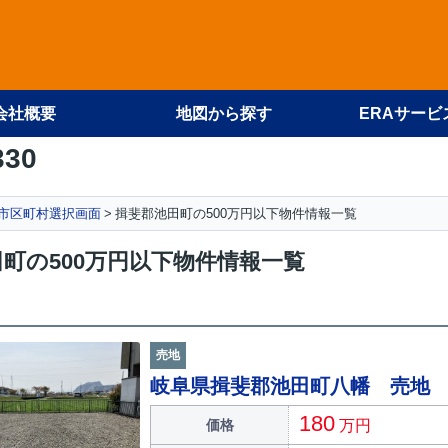
会社概要
地図から探す
ERAサービ
330
 市区町村選択画面
揖斐郡池田町の500万円以下物件情報一覧
町の500万円以下物件情報一覧
売地
岐阜県揖斐郡池田町八幡 売地
180
価格
万円