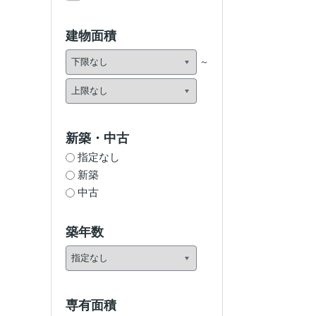
建物面積
新築・中古
指定なし
新築
中古
築年数
専有面積