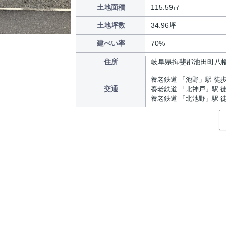
土地面積
115.59㎡
土地坪数
34.96坪
建ぺい率
70%
住所
岐阜県揖斐郡池田町八
養老鉄道 「池野」駅 徒歩
交通
養老鉄道 「北神戸」駅 徒
養老鉄道 「北池野」駅 徒