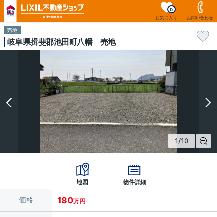
0
お気に入り
お問い合わせ
売地
岐阜県揖斐郡池田町八幡 売地
1
/
10
地図
物件詳細
価格
180
万円