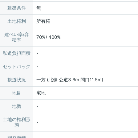
建築条件
無
土地権利
所有権
建ぺい率/容
70%/ 400%
積率
私道負担面積
セットバック
接道状況
一方 (北側 公道3.6m 間口11.5m)
地目
宅地
地勢
土地の権利形
態