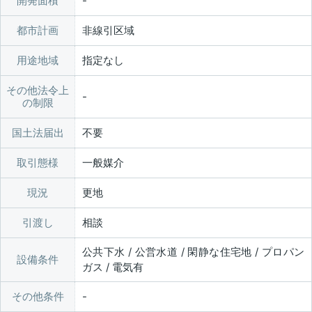
開発面積
都市計画
非線引区域
用途地域
指定なし
その他法令上
の制限
国土法届出
不要
取引態様
一般媒介
現況
更地
引渡し
相談
公共下水 / 公営水道 / 閑静な住宅地 / プロパン
設備条件
ガス / 電気有
その他条件