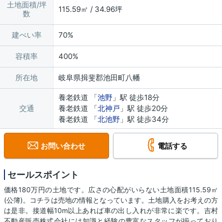
土地面積/坪
115.59㎡ / 34.96坪
数
建ぺい率
70%
容積率
400%
所在地
岐阜県揖斐郡池田町八幡
養老鉄道 「
池野
」駅 徒歩18分
交通
養老鉄道 「
北神戸
」駅 徒歩20分
養老鉄道 「
北池野
」駅 徒歩34分
お問い合わせ
電話する
セールスポイント
価格180万円の土地です。広さの心配がいらない土地面積115.59㎡
(公簿)。コチラは売地の情報となっています。土地購入をお考えの方
は是非。接道幅10m以上あれば車の出し入れが非常に楽です。吉村
不動産販売株式会社には知識と経験の豊富なスタッフが揃っており