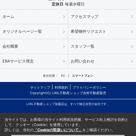
定休日
毎週水曜日
ホーム
アクセスマップ
オリジナルページ一覧
希望物件リクエスト
会社概要
スタッフ一覧
ERAサービス理念
お問い合わせ
表示切替：
PC
スマートフォン
サイトマップ
利用規約
プライバシーポリシー
Copyright(C) LIXIL不動産ショップ吉村不動産販売
LIXIL不動産ショップ加盟店は、すべて独立自営の会社です。
当サイトでは、お客様の当サイト利用状況把握、サービス向上検討を目的と
して、クッキー（Cookie）を使用しています。
詳しくは、当社の
「Cookieの取扱いについて」
をご確認ください。