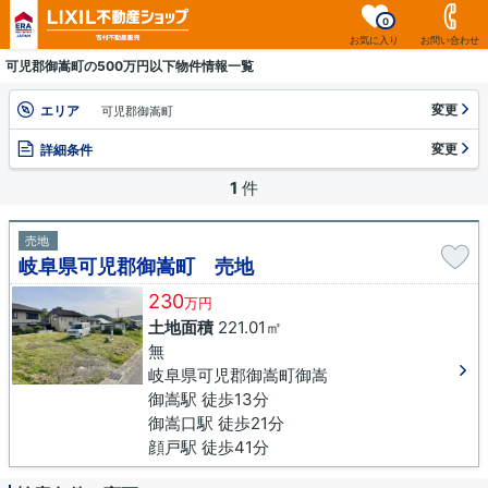
0
お気に入り
お問い合わせ
可児郡御嵩町の500万円以下物件情報一覧
変更
エリア
可児郡御嵩町
変更
詳細条件
1
件
売地
岐阜県可児郡御嵩町 売地
230
万円
土地面積
221.01㎡
無
岐阜県可児郡御嵩町御嵩
御嵩駅 徒歩13分
御嵩口駅 徒歩21分
顔戸駅 徒歩41分