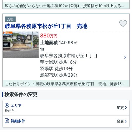
広さの心配がいらない土地面積192㎡(公簿)。接道幅が10m以上あると利便性が高いです。コチラは売地の情報となっています。土地購入をお考えの方は是非。名鉄各務原線羽場周辺は住環境も整っており、不動産購入にお薦めです。各務原市エリアの不動産情報は、当社にぜひお問い合わせください。ご連絡お待ちしております。
売地
岐阜県各務原市松が丘1丁目 売地
880
万円
土地面積
140.98㎡
無
岐阜県各務原市松が丘１丁目
苧ケ瀬駅 徒歩16分
羽場駅 徒歩13分
鵜沼宿駅 徒歩29分
こだわりポイント満載の岐阜県各務原市松が丘1丁目 売地。徒歩15分の場所に各務原市立八木山小学校があります。土地購入をお考えの方におすすめなのがこちらの売地。高台に位置しています。吉村不動産販売株式会社で楽しく土地探しをしませんか。豊富な情報を揃え、優秀なスタッフがお待ちしております。連絡先は0120-431-330、info@yoshimurafudousan.comです。
検索条件の変更
エリア
変更
松が丘
詳細条件
変更