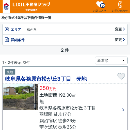
0
お気に入り
お問い合わせ
松が丘の60坪以下物件情報一覧
変更
エリア
松が丘
変更
詳細条件
2
件
1～2件表示 /2件
売地
岐阜県各務原市松が丘3丁目 売地
350
万円
土地面積
192.00㎡
無
岐阜県各務原市松が丘３丁目
羽場駅 徒歩17分
鵜沼宿駅 徒歩26分
苧ケ瀬駅 徒歩26分