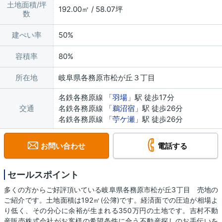
土地面積/坪
192.00㎡ / 58.07坪
数
建ぺい率
50%
容積率
80%
所在地
岐阜県各務原市松が丘３丁目
名鉄各務原線 「
羽場
」駅 徒歩17分
交通
名鉄各務原線 「
鵜沼宿
」駅 徒歩26分
名鉄各務原線 「
苧ケ瀬
」駅 徒歩26分
お問い合わせ
電話する
セールスポイント
多くの方からご好評頂いている岐阜県各務原市松が丘3丁目 売地の
ご紹介です。土地面積は192㎡(公簿)です。経済面での圧迫が相場よ
り低く、その分心に余裕が生まれる350万円の土地です。吉村不動
産販売株式会社がお客様の希望条件に合う不動産探しのお手伝いを