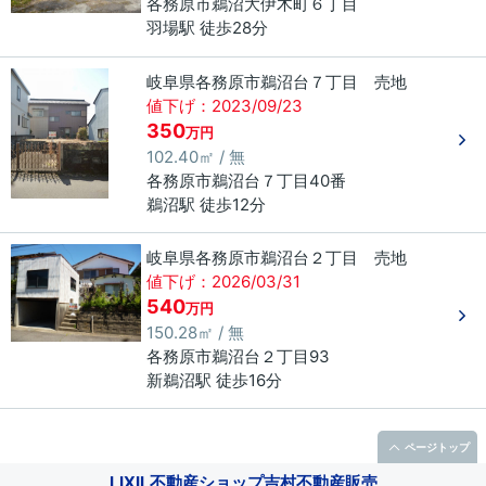
各務原市
鵜沼大伊木町
６丁目
羽場駅 徒歩28分
岐阜県各務原市鵜沼台７丁目 売地
値下げ：2023/09/23
350
万円
102.40㎡ / 無
各務原市
鵜沼台
７丁目
40番
鵜沼駅 徒歩12分
岐阜県各務原市鵜沼台２丁目 売地
値下げ：2026/03/31
540
万円
150.28㎡ / 無
各務原市
鵜沼台
２丁目
93
新鵜沼駅 徒歩16分
ページトップ
LIXIL不動産ショップ吉村不動産販売