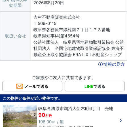
取引条件の有
2026年8月20日
効期限
吉村不動産販売株式会社
〒509-0115
岐阜県各務原市緑苑南２丁目１７３番地
取扱い会社
岐阜県知事(4)第4654号
公益社団法人 岐阜県宅地建物取引業協会 公益
社団法人 全国宅地建物取引業保証協会 東海不
動産公正取引協議会 ERA LIXIL不動産ショップ
情報の見方
ご家族やご友人に共有できます。
メールで送る
LINE
で送る
この物件と条件が近い物件です。
岐阜各務原市鵜沼大伊木町6丁目 売地
90
万円
198.00㎡ / 無