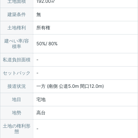
土地面積
192.00㎡
建築条件
無
土地権利
所有権
建ぺい率/容
50%/ 80%
積率
私道負担面積
セットバック
接道状況
一方 (南側 公道5.0m 間口12.0m)
地目
宅地
地勢
高台
土地の権利形
態