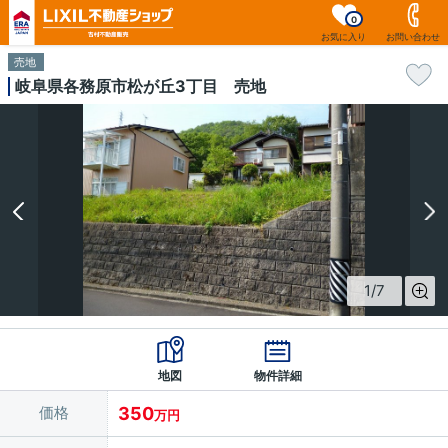
0
お気に入り
お問い合わせ
売地
岐阜県各務原市松が丘3丁目 売地
1
/
7
地図
物件詳細
価格
350
万円