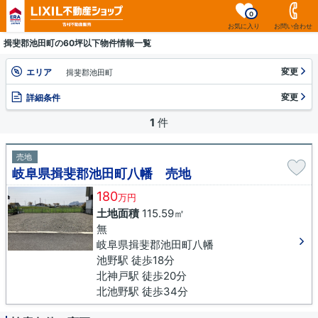
0
お気に入り
お問い合わせ
揖斐郡池田町の60坪以下物件情報一覧
変更
エリア
揖斐郡池田町
変更
詳細条件
1
件
売地
岐阜県揖斐郡池田町八幡 売地
180
万円
土地面積
115.59㎡
無
岐阜県揖斐郡池田町八幡
池野駅 徒歩18分
北神戸駅 徒歩20分
北池野駅 徒歩34分