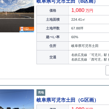
岐阜県可児市土田（B区画）
1,080
価格
万円
土地面積
224.41㎡
土地坪数
67.88坪
建ぺい率
60%
住所
岐阜県可児市土田
名鉄広見線 「可児川」駅 
交通
名鉄広見線 「西可児」駅 
売地
岐阜県可児市土田（G区画）