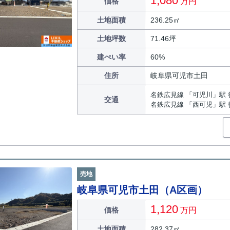
1,080
価格
万円
土地面積
236.25㎡
土地坪数
71.46坪
建ぺい率
60%
住所
岐阜県可児市土田
名鉄広見線 「可児川」駅 
交通
名鉄広見線 「西可児」駅 
売地
岐阜県可児市土田（A区画）
1,120
価格
万円
土地面積
282.37㎡