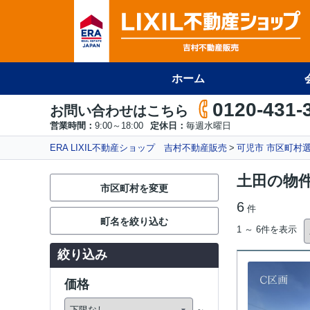
ホーム
0120-431-
お問い合わせはこちら
営業時間：
9:00～18:00
定休日：
毎週水曜日
ERA LIXIL不動産ショップ 吉村不動産販売
可児市 市区町村
土田の物
市区町村を変更
6
件
町名を絞り込む
1 ～ 6件を表示
絞り込み
価格