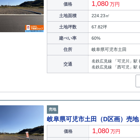
1,080
価格
万円
土地面積
224.23㎡
土地坪数
67.82坪
建ぺい率
60%
住所
岐阜県可児市土田
名鉄広見線 「可児川」駅 
交通
名鉄広見線 「西可児」駅 
売地
岐阜県可児市土田（D区画）売地
1,080
価格
万円