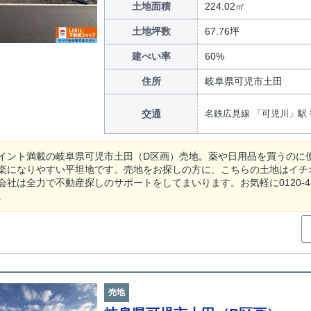
土地面積
224.02㎡
土地坪数
67.76坪
建ぺい率
60%
住所
岐阜県可児市土田
交通
名鉄広見線 「可児川」駅 
イント満載の岐阜県可児市土田（D区画）売地。薬や日用品を買うのに便利な
楽になりやすい平坦地です。売地をお探しの方に、こちらの土地はイチ
社は全力で不動産探しのサポートをしてまいります。お気軽に0120-431-330また
。
売地