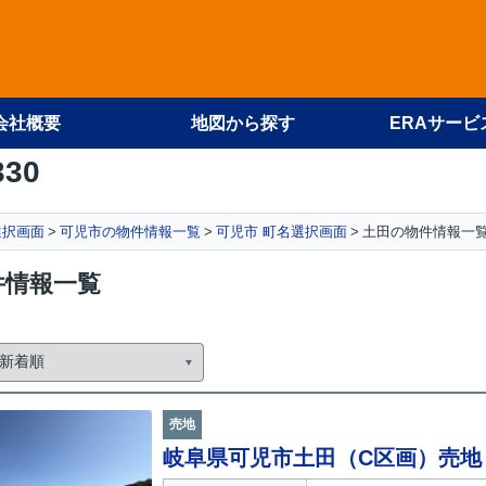
会社概要
地図から探す
ERAサービ
330
選択画面
可児市の物件情報一覧
可児市 町名選択画面
土田の物件情報一
件情報一覧
売地
岐阜県可児市土田（C区画）売地