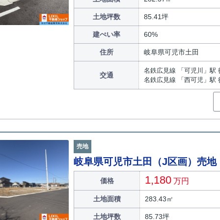
土地坪数
85.41坪
建ぺい率
60%
住所
岐阜県可児市土田
名鉄広見線 「可児川」駅 
交通
名鉄広見線 「西可児」駅 
売地
岐阜県可児市土田（J区画）売地
1,180
価格
万円
土地面積
283.43㎡
土地坪数
85.73坪