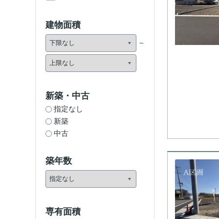
建物面積
新築・中古
指定なし
新築
中古
築年数
専有面積