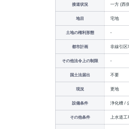
一方 (西側
接道状況
宅地
地目
土地の権利形態
非線引区
都市計画
その他法令上の制限
不要
国土法届出
更地
現況
浄化槽 /
設備条件
上水道工
その他条件