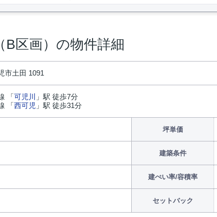
（B区画）の物件詳細
市土田 1091
線 「
可児川
」駅 徒歩7分
線 「
西可児
」駅 徒歩31分
円
坪単価
建築条件
建ぺい率/容積率
セットバック