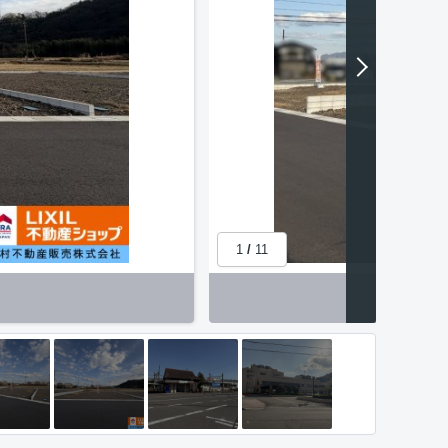
1
/
11