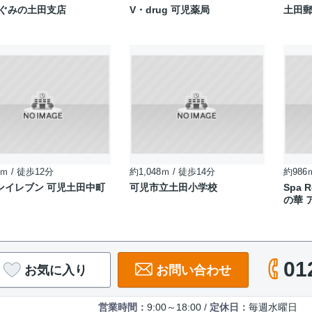
めぐみの土田支店
V・drug 可児薬局
土田
ｍ / 徒歩12分
約1,048ｍ / 徒歩14分
約986
ンイレブン 可児土田中町
可児市立土田小学校
Spa 
の華 
01
お気に入り
お問い合わせ
営業時間：
9:00～18:00 /
定休日：
毎週水曜日