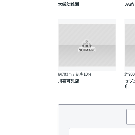
大栄幼稚園
JA
約783ｍ / 徒歩10分
約933
川喜可児店
セブ
店