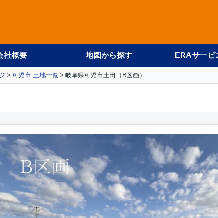
会社概要
地図から探す
ERAサービ
ジ
可児市 土地一覧
岐阜県可児市土田（B区画）