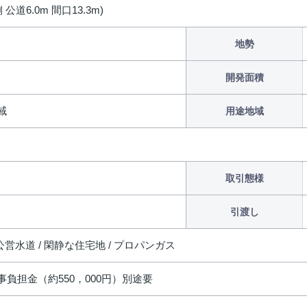
 公道6.0m 間口13.3m)
地勢
開発面積
域
用途地域
取引態様
引渡し
 公営水道 / 閑静な住宅地 / プロパンガス
事負担金（約550，000円）別途要