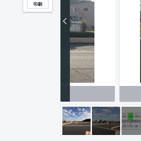
印刷
HO可児とうのう病院