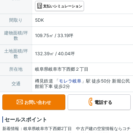
支払いシミュレーション
間取り
5DK
建物面積/坪
109.75㎡ / 33.19坪
数
土地面積/坪
132.39㎡ / 40.04坪
数
所在地
岐阜県岐阜市下西郷２丁目
樽見鉄道 「
モレラ岐阜
」駅 徒歩50分 新堀公民
交通
館前下車 徒歩2分
お問い合わせ
電話する
セールスポイント
新着情報：岐阜県岐阜市下西郷2丁目 中古戸建の空室情報ならコチ