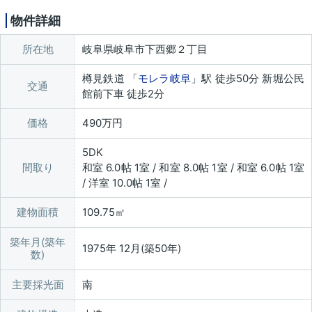
物件詳細
所在地
岐阜県岐阜市下西郷２丁目
樽見鉄道 「
モレラ岐阜
」駅 徒歩50分 新堀公民
交通
館前下車 徒歩2分
価格
490万円
5DK
間取り
和室 6.0帖 1室 / 和室 8.0帖 1室 / 和室 6.0帖 1室
/ 洋室 10.0帖 1室 /
建物面積
109.75㎡
築年月(築年
1975年 12月(築50年)
数)
主要採光面
南