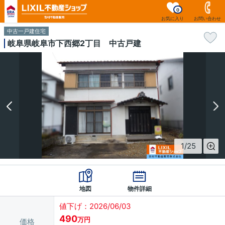
0
お気に入り
お問い合わせ
中古一戸建住宅
岐阜県岐阜市下西郷2丁目 中古戸建
1
/
25
地図
物件詳細
値下げ：2026/06/03
490
万円
価格