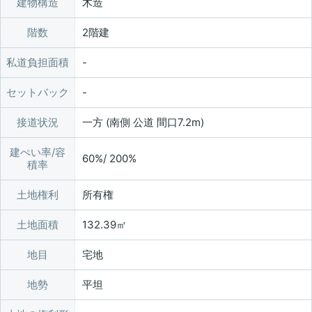
建物構造
木造
階数
2階建
私道負担面積
セットバック
接道状況
一方 (南側 公道 間口7.2m)
建ぺい率/容
60%/ 200%
積率
土地権利
所有権
土地面積
132.39㎡
地目
宅地
地勢
平坦