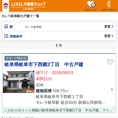
0
お気に入り
お問い合わせ
モレラ岐阜駅の戸建て一覧
変更
駅
モレラ岐阜駅
変更
詳細条件
1
件
中古一戸建住宅
岐阜県岐阜市下西郷2丁目 中古戸建
値下げ：2026/06/03
490
万円
5DK
建物面積
109.75㎡
岐阜県岐阜市下西郷２丁目
モレラ岐阜駅 徒歩50分 新堀公民館前下車 徒歩2分
こだわりポイント満載の岐阜県岐阜市下西郷2丁目 中古戸建。ファミリーマート 岐阜下西郷店まで徒歩4分と近場にコンビニがあるのもポイント。南側の道路に面している物件です。こちらは中古の戸建て物件です。吉村不動産販売株式会社で不動産を購入するのであれば、岐阜市エリアがお勧めです。気になる点等があれば、0120-431-330までご質問下さい。