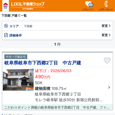
0
お気に入り
お問い合わせ
下西郷 戸建て一覧
変更
エリア
下西郷
変更
詳細条件
1
件
中古一戸建住宅
岐阜県岐阜市下西郷2丁目 中古戸建
値下げ：2026/06/03
490
万円
5DK
建物面積
109.75㎡
岐阜県岐阜市下西郷２丁目
モレラ岐阜駅 徒歩50分 新堀公民館前下車 徒歩2分
こだわりポイント満載の岐阜県岐阜市下西郷2丁目 中古戸建。ファミリーマート 岐阜下西郷店まで徒歩4分と近場にコンビニがあるのもポイント。南側の道路に面している物件です。こちらは中古の戸建て物件です。吉村不動産販売株式会社で不動産を購入するのであれば、岐阜市エリアがお勧めです。気になる点等があれば、0120-431-330までご質問下さい。