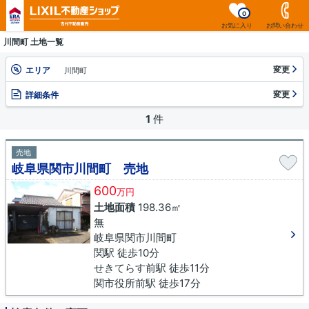
0
お気に入り
お問い合わせ
川間町 土地一覧
変更
エリア
川間町
変更
詳細条件
1
件
売地
岐阜県関市川間町 売地
600
万円
土地面積
198.36㎡
無
岐阜県関市川間町
関駅 徒歩10分
せきてらす前駅 徒歩11分
関市役所前駅 徒歩17分